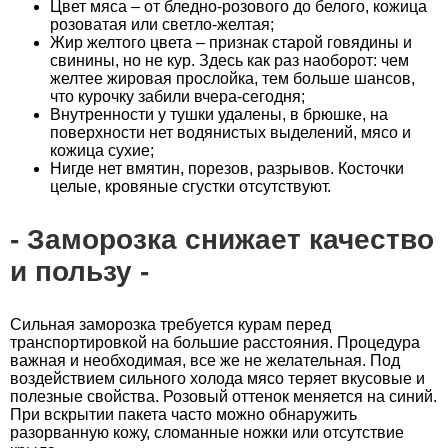
Цвет мяса – от бледно-розового до белого, кожица
розоватая или светло-желтая;
Жир желтого цвета – признак старой говядины и
свинины, но не кур. Здесь как раз наоборот: чем
желтее жировая прослойка, тем больше шансов,
что курочку забили вчера-сегодня;
Внутренности у тушки удалены, в брюшке, на
поверхности нет водянистых выделений, мясо и
кожица сухие;
Нигде нет вмятин, порезов, разрывов. Косточки
целые, кровяные сгустки отсутствуют.
Заморозка снижает качество
и пользу
Сильная заморозка требуется курам перед
транспортировкой на большие расстояния. Процедура
важная и необходимая, все же не желательная. Под
воздействием сильного холода мясо теряет вкусовые и
полезные свойства. Розовый оттенок меняется на синий.
При вскрытии пакета часто можно обнаружить
разорванную кожу, сломанные ножки или отсутствие