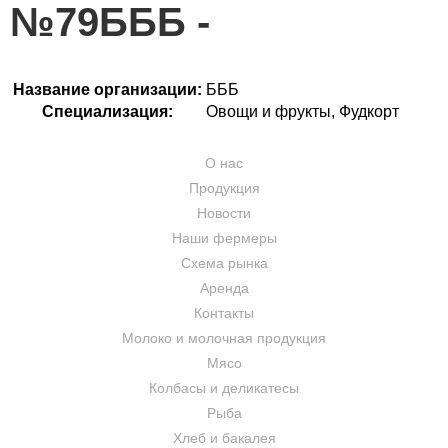
№79БББ
Название организации:
БББ
Специализация:
Овощи и фрукты, Фудкорт
О нас
Продукция
Новости
Наши фермеры
Схема рынка
Аренда
Контакты
Молоко и молочная продукция
Мясо
Колбасы и деликатесы
Рыба
Хлеб и бакалея