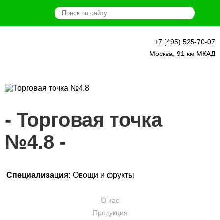
+7 (495) 525-70-07
О нас
Москва, 91 км МКАД
Продукция
Новости
Торговая точка
Наши фермеры
№4.8
Схема рынка
Аренда
Специализация:
Овощи и фрукты
Контакты
О нас
Продукция