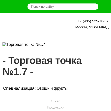
+7 (495) 525-70-07
О нас
Москва, 91 км МКАД
Продукция
Новости
Торговая точка
Наши фермеры
№1.7
Схема рынка
Аренда
Специализация:
Овощи и фрукты
Контакты
О нас
Продукция